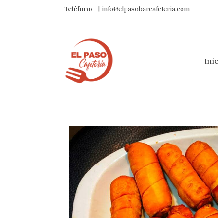
Teléfono
| info@elpasobarcafeteria.com
Ini
Haz tu pedido
TEQUEÑOS CON QUESO