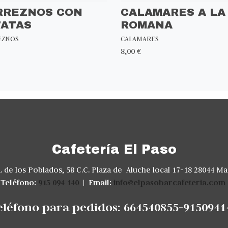
RREZNOS CON
CALAMARES A LA
TATAS
ROMANA
EZNOS
CALAMARES
8,00 €
Cafetería El Paso
. de los Poblados, 58 C.C. Plaza de Aluche local 17-18 28044 Ma
Teléfono:
915 094 140
|
Email:
info@elpasobarcafeteria.com
eléfono para pedidos: 664540855-9150941