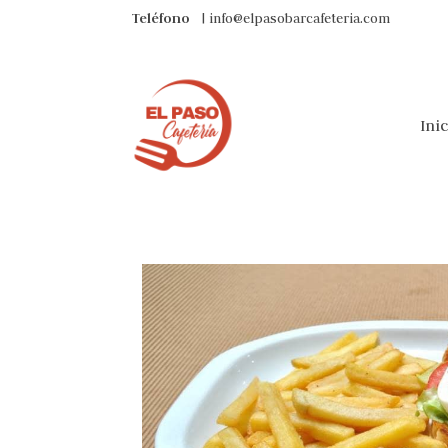
Teléfono
| info@elpasobarcafeteria.com
Ini
Haz tu pedido
SANDWICH EL PASO