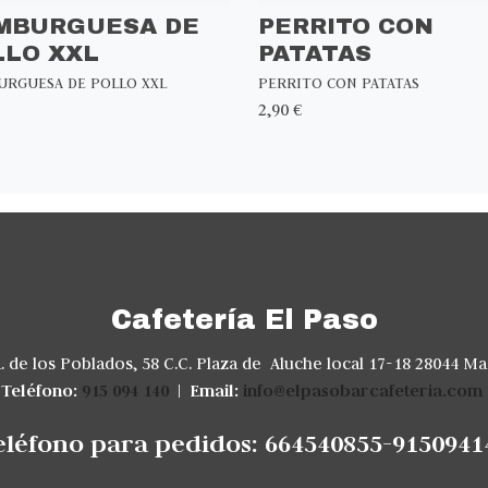
MBURGUESA DE
PERRITO CON
LLO XXL
PATATAS
RGUESA DE POLLO XXL
PERRITO CON PATATAS
2,90 €
Cafetería El Paso
. de los Poblados, 58 C.C. Plaza de Aluche local 17-18 28044 Ma
Teléfono:
915 094 140
|
Email:
info@elpasobarcafeteria.com
eléfono para pedidos: 664540855-9150941