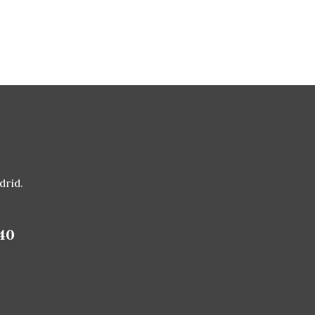
drid.
40