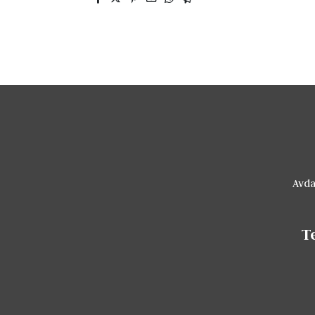
Avda
T