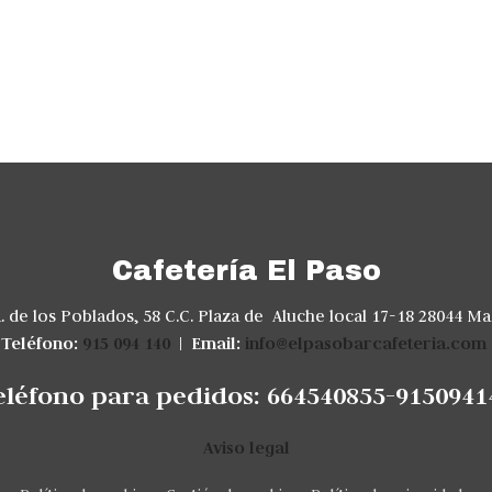
Cafetería El Paso
. de los Poblados, 58 C.C. Plaza de Aluche local 17-18 28044 Ma
Teléfono:
915 094 140
|
Email:
info@elpasobarcafeteria.com
eléfono para pedidos: 664540855-9150941
Aviso legal