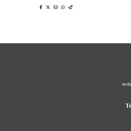
Avda
T