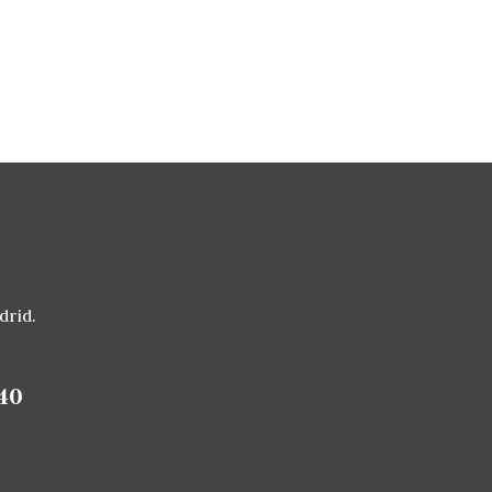
drid.
40